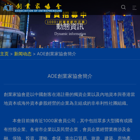


動態資訊
Dynamic information
主页
>
新闻动态
> AOE創業家協會簡介
AOE創業家協會簡介
創業家協會是以中國創客在港註冊的獨資企業以及內地資本與香港當
地資本或海外資本參股經營的企業為主組成的非牟利性社團組織。
本會目前擁有近1000家會員公司，其中包括眾多大型國有或國
有控股企業、各省市企業以及民營企業，會員企業經營業務涉及金
融、保險、投資、運輸、倉儲、進出口貿易、旅遊、建築、房地產、