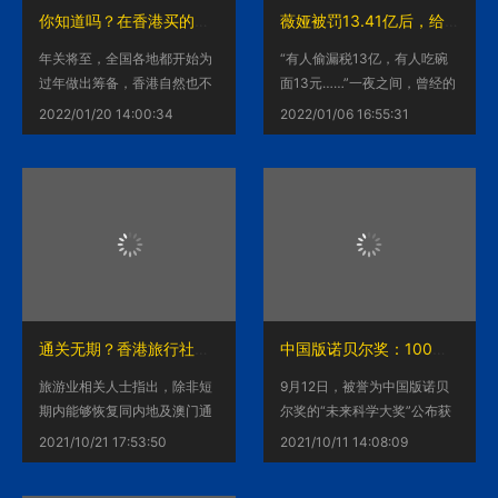
你知道吗？在香港买的这些美味牛肉丸很多都是假的！
薇娅被罚13.41亿后，给创业者提供了哪些警示?
年关将至，全国各地都开始为
“有人偷漏税13亿，有人吃碗
过年做出筹备，香港自然也不
面13元……”一夜之间，曾经的
例外。在香港打边炉是港人喜
“带货一姐”薇娅卷入偷漏税风
2022/01/20 14:00:34
2022/01/06 16:55:31
爱的餐饮活动，这其中自然少
波的消息引爆了舆论关注。
不了各种牛肉丸、海鲜丸等
等。
通关无期？香港旅行社或将触发第二轮倒闭潮！
中国版诺贝尔奖：100万美金被这两位香港医学专家获得！
旅游业相关人士指出，除非短
9月12日，被誉为中国版诺贝
期内能够恢复同内地及澳门通
尔奖的“未来科学大奖”公布获
关，否则现如今的失业率只会
奖名单，香港大学生物学系讲
2021/10/21 17:53:50
2021/10/11 14:08:09
居高不下。年关将至，如果接
座教授袁国勇及香港大学公共
下来交通、旅游及零售行业的
卫生学院病毒学讲座教授裴伟