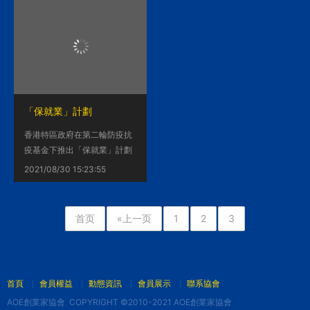
经营情况依旧没有起色的话，
士斩获“生命科学奖”，并获得
部分企业将考虑结束业务。
100万美元奖金。
「保就業」計劃
香港特區政府在第二輪防疫抗
疫基金下推出「保就業」計劃
（計劃），透過向僱主提供有
2021/08/30 15:23:55
時限的財政支援，協助他們支
付員工的薪金，以保留可能會
被遣散的僱員。
首页
«上一页
1
2
3
首頁
會員權益
動態資訊
會員展示
聯系協會
AOE創業家協會 COPYRIGHT ©2010-2021 AOE創業家協會